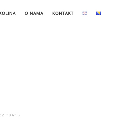
KOLINA
O NAMA
KONTAKT
:2:"BA";}