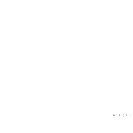
A:3:{S:6