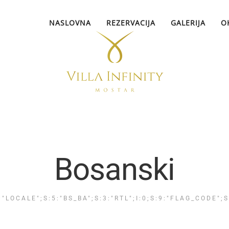
NASLOVNA
REZERVACIJA
GALERIJA
O
Bosanski
:"LOCALE";S:5:"BS_BA";S:3:"RTL";I:0;S:9:"FLAG_CODE";S